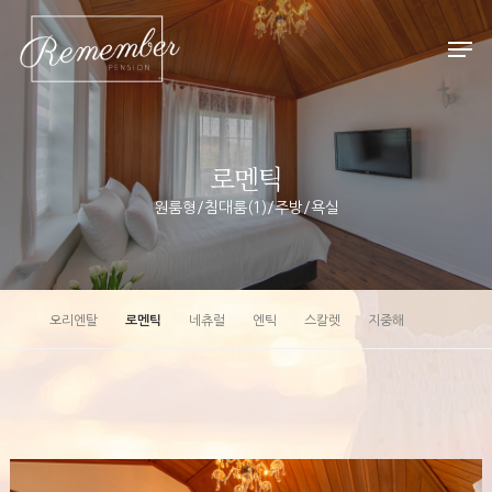
Hit enter to search or ESC to close
로멘틱
원룸형/침대룸(1)/주방/욕실
오리엔탈
로멘틱
네츄럴
엔틱
스칼렛
지중해