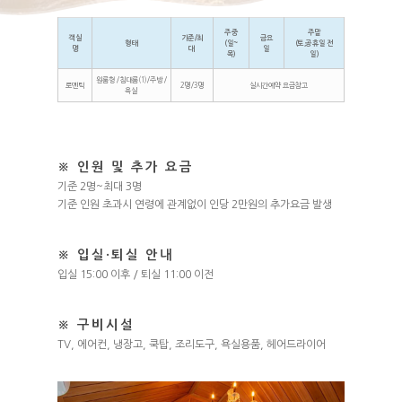
주중
주말
객실
기준/최
금요
형태
(일~
(토,공휴일 전
명
대
일
목)
일)
원룸형/침대룸(1)/주방/
로멘틱
2명/3명
실시간예약 요금참고
욕실
※ 인원 및 추가 요금
기준 2명~최대 3명
기준 인원 초과시 연령에 관계없이 인당 2만원의 추가요금 발생
※ 입실·퇴실 안내
입실 15:00 이후 / 퇴실 11:00 이전
※ 구비시설
TV, 에어컨, 냉장고, 쿡탑, 조리도구, 욕실용품, 헤어드라이어