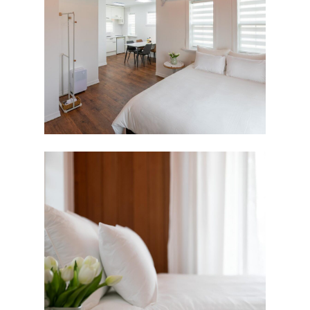
처음으로
풍경보기
펜션소개
객실보기
외부풍경
오리엔탈
편의시설