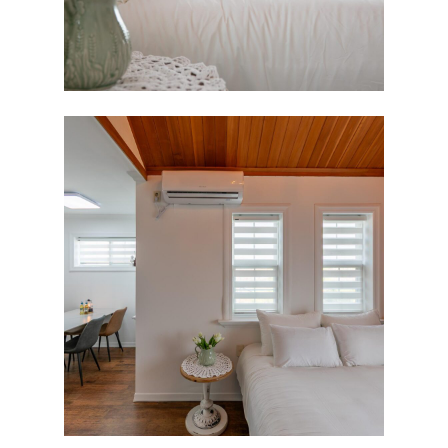
로멘틱
예약하기
네츄럴
예약안내
엔틱
주변여행
실시간예약
스칼렛
지중해